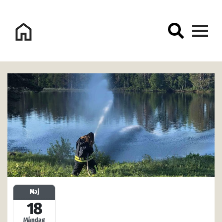
Logo Sorsele Webbportal
Maj
18
Måndag