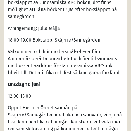
boksläppet av Umesamiska ABC boken, det finns
möjlighet att låna böcker ur JM efter boksläppet på
samegården.
Arrangemang: Julla Májja
18.00-19.00 Boksläpp! Skájrrie/Samegården
Välkommen och hör modersmålselever från
Ammarnäs berätta om arbetet och fira tillsammans
med oss att världens första umesamiska ABC-bok
blivit till. Det blir fika och fest så kom gärna finklädd!
Onsdag 10 juni
12.00-15.00
Öppet Hus och Öppet samråd på
Skájrrie/Samegården med fika och samvaro, vi bju´ på
fika. Kom och fika och umgås. Kanske du vill veta mer
om samisk förvalning på kommunen, eller har några