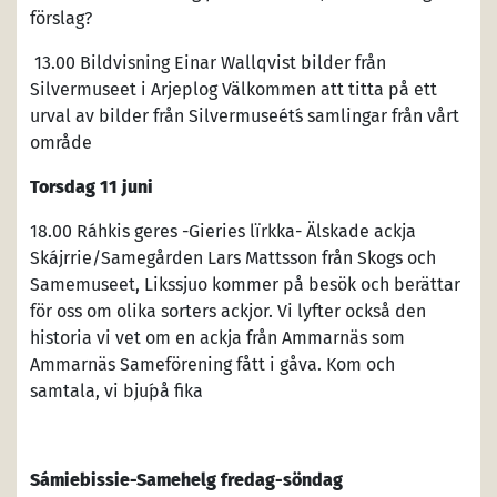
förslag?
13.00 Bildvisning Einar Wallqvist bilder från
Silvermuseet i Arjeplog Välkommen att titta på ett
urval av bilder från Silvermuseét´s samlingar från vårt
område
Torsdag 11 juni
18.00 Ráhkis geres -Gieries lïrkka- Älskade ackja
Skájrrie/Samegården Lars Mattsson från Skogs och
Samemuseet, Likssjuo kommer på besök och berättar
för oss om olika sorters ackjor. Vi lyfter också den
historia vi vet om en ackja från Ammarnäs som
Ammarnäs Sameförening fått i gåva. Kom och
samtala, vi bju´på fika
Sámiebissie-Samehelg fredag-söndag