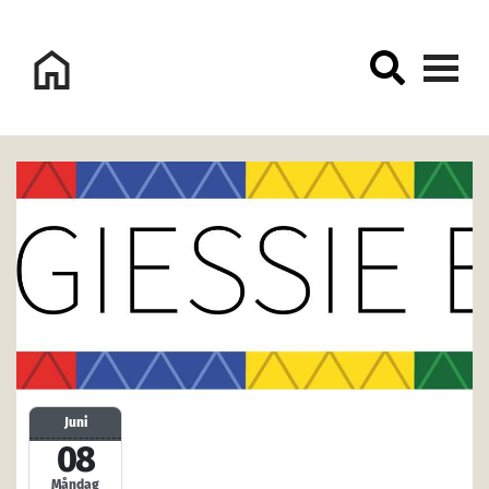
Logo Sorsele Webbportal
Juni
08
Måndag