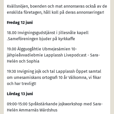
Kvällsnöjen, boenden och mat annonseras också av de
enskilda företagen, håll koll på deras annonseringar!
Fredag 12 juni
18.00 Invigningsgudstjänst i Jillesnåle kapell
.Sameföreningen bjuder på kyrkkaffe
19.00 Álgguogåhtie Ubmejesámien 10-
jáhpieåvvadiebmie Lapplass´n Livepodcast - Sara-
Helén och Sophia
19:30 Invigning jojk och tal Lapplass´n Öppet samtal
om umesamiskans ortografi 10 år Välkomna, vi fikar
och har trevligt!
Lördag 13 juni
09:00-15:00 Språkstärkande jojkworkshop med Sara-
Helén Ammarnäs Wärdshus