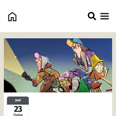
Logo Sorsele Webbportal
Juni
23
Tisdag