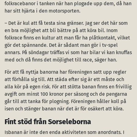
folkracebanor i tanken när han plogade upp dem, då han
har sitt hjärta i den motorsporten.
– Det är kul att få testa sina gränser. Jag ser det här som
en bra möjlighet att bli bättre på att köra bil. Inom
folkrace finns en kultur att man får ha plåtkontakt, vilket
gör det spännande. Det är sådant man gör i tv-spel
annars. På söndagar träffas vi som har bilar vi kan knuffas
med och då finns det möjlighet till race, säger han.
För att få nyttja banorna har föreningen satt upp regler
att förhålla sig till. Att städa efter sig är ett måste och
alla kör på egen risk. För att stötta banan finns en frivillig
avgift om minst 100 kronor per säsong och de pengarna
går till att tanka för plogning. Föreningen håller koll på
isen och stänger banan när det är för osäkert att köra.
Fint stöd från Sorseleborna
Isbanan är inte den enda aktiviteten som anordnats. I