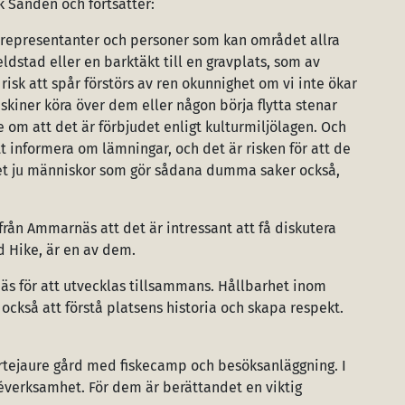
 Sandén och fortsätter:
 representanter och personer som kan området allra
eldstad eller en barktäkt till en gravplats, som av
 risk att spår förstörs av ren okunnighet om vi inte ökar
iner köra över dem eller någon börja flytta stenar
 om att det är förbjudet enligt kulturmiljölagen. Och
t informera om lämningar, och det är risken för att de
s det ju människor som gör sådana dumma saker också,
från Ammarnäs att det är intressant att få diskutera
d Hike, är en av dem.
näs för att utvecklas tillsammans. Hållbarhet inom
också att förstå platsens historia och skapa respekt.
rtejaure gård med fiskecamp och besöksanläggning. I
éverksamhet. För dem är berättandet en viktig