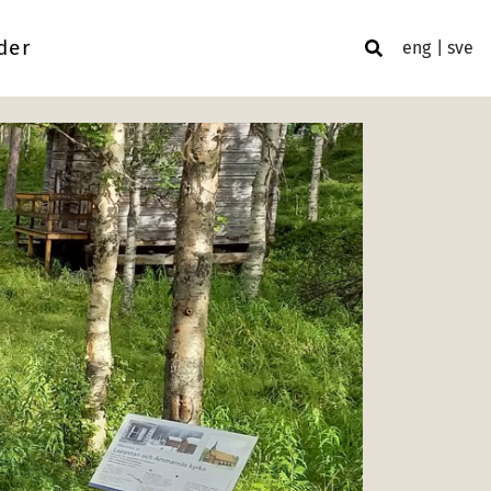
der
eng
sve