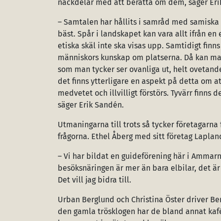
nackdelar med att berätta om dem, säger Erik
– Samtalen har hållits i samråd med samiska
bäst. Spår i landskapet kan vara allt ifrån en 
etiska skäl inte ska visas upp. Samtidigt finns
människors kunskap om platserna. Då kan mask
som man tycker ser ovanliga ut, helt ovetande
det finns ytterligare en aspekt på detta om at
medvetet och illvilligt förstörs. Tyvärr finn
säger Erik Sandén.
Utmaningarna till trots så tycker företagarna 
frågorna. Ethel Åberg med sitt företag Laplan
– Vi har bildat en guideförening här i Ammar
besöksnäringen är mer än bara elbilar, det är 
Det vill jag bidra till.
Urban Berglund och Christina Öster driver Be
den gamla trösklogen har de bland annat kaf