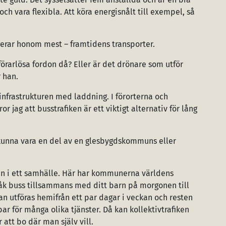
ch vara flexibla. Att köra energisnålt till exempel, så
erar honom mest – framtidens transporter.
 förarlösa fordon då? Eller är det drönare som utför
 han.
infrastrukturen med laddning. I förorterna och
or jag att busstrafiken är ett viktigt alternativ för lång
e kunna vara en del av en glesbygdskommuns eller
uren i ett samhälle. Här har kommunerna världens
t ”åk buss tillsammans med ditt barn på morgonen till
n utföras hemifrån ett par dagar i veckan och resten
bar för många olika tjänster. Då kan kollektivtrafiken
att bo där man själv vill.