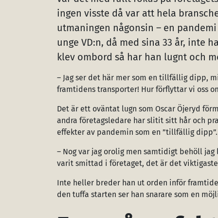
ingen visste då var att hela bransche
utmaningen någonsin – en pandemi – k
unge VD:n, då med sina 33 år, inte 
klev ombord så har han lugnt och me
­– Jag ser det här mer som en tillfällig dipp, 
framtidens transporter! Hur förflyttar vi oss 
Det är ett oväntat lugn som Oscar Öjeryd för
andra företagsledare har slitit sitt hår och 
effekter av pandemin som en ”tillfällig dipp”.
– Nog var jag orolig men samtidigt behöll jag lu
varit smittad i företaget, det är det viktigaste 
Inte heller breder han ut orden inför framtid
den tuffa starten ser han snarare som en möjl