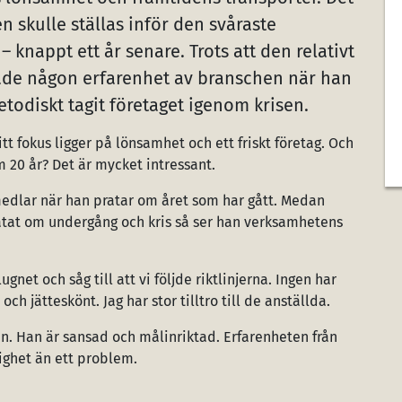
n skulle ställas inför den svåraste
nappt ett år senare. Trots att den relativt
hade någon erfarenhet av branschen när han
todiskt tagit företaget igenom krisen.
mitt fokus ligger på lönsamhet och ett friskt företag. Och
om 20 år? Det är mycket intressant.
medlar när han pratar om året som har gått. Medan
pratat om undergång och kris så ser han verksamhetens
gnet och såg till att vi följde riktlinjerna. Ingen har
och jätteskönt. Jag har stor tilltro till de anställda.
en. Han är sansad och målinriktad. Erfarenheten från
ighet än ett problem.