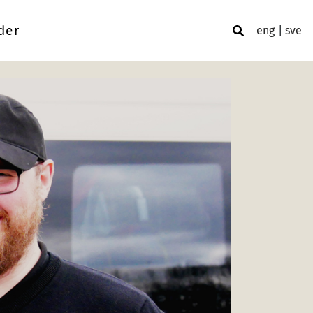
der
eng
sve