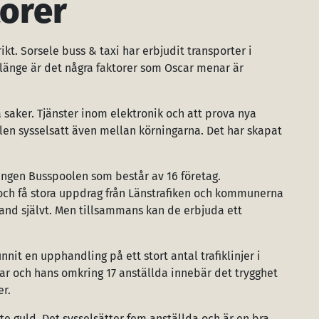
orer
ikt. Sorsele buss & taxi har erbjudit transporter i
å länge är det några faktorer som Oscar menar är
a saker. Tjänster inom elektronik och att prova nya
alen sysselsatt även mellan körningarna. Det har skapat
ingen Busspoolen som består av 16 företag.
ch få stora uppdrag från Länstrafiken och kommunerna
 land självt. Men tillsammans kan de erbjuda ett
nnit en upphandling på ett stort antal trafiklinjer i
car och hans omkring 17 anställda innebär det trygghet
er.
nte guld. Det sysselsätter fem anställda och är en bra