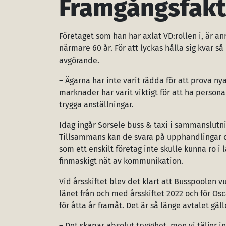
Framgångsfakt
Företaget som han har axlat VD:rollen i, är anr
närmare 60 år. För att lyckas hålla sig kvar s
avgörande.
– Ägarna har inte varit rädda för att prova ny
marknader har varit viktigt för att ha person
trygga anställningar.
Idag ingår Sorsele buss & taxi i sammanslutn
Tillsammans kan de svara på upphandlingar o
som ett enskilt företag inte skulle kunna ro i
finmaskigt nät av kommunikation.
Vid årsskiftet blev det klart att Busspoolen vu
länet från och med årsskiftet 2022 och för Os
för åtta år framåt. Det är så länge avtalet gäll
– Det skapar absolut trygghet, men vi täljer i