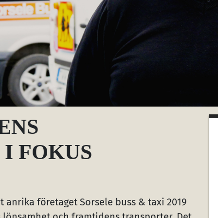
ENS
I FOKUS
t anrika företaget Sorsele buss & taxi 2019
s lönsamhet och framtidens transporter. Det