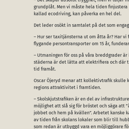
grundplåt. Men vi måste hela tiden finjustera o
kallad ecodriving, kan påverka en hel del.
Det leder osökt in samtalet på det som engag
– Hur ser taxitjänsterna ut om åtta år? Har vi
flygande persontransporter om 15 år, funderar
– Utmaningen för oss på våra breddgrader är 
städerna är det lätta att elektrifiera och där tr
tid framåt.
Oscar Öjeryd menar att kollektivtrafik skull
regions attraktivitet i framtiden.
– Skolskjutstrafiken är en del av infrastrukt
möjlighet att slå sig för bröstet och säga at
jobbet och hem på kvällen”. Arbetet kanske ka
av tiden från skolans lokaler som blir till hub
som redan är utbyggd vara en möjliggörare för 