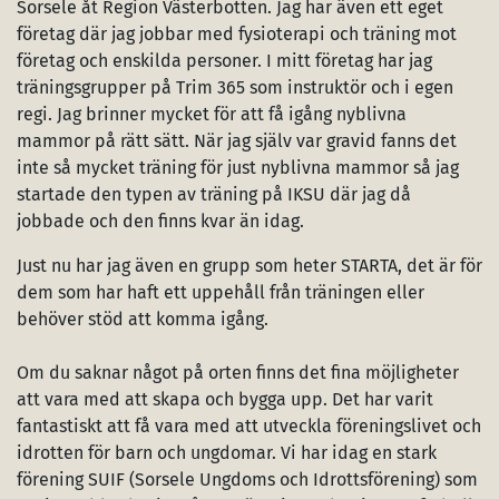
Sorsele åt Region Västerbotten. Jag har även ett eget
företag där jag jobbar med fysioterapi och träning mot
företag och enskilda personer. I mitt företag har jag
träningsgrupper på Trim 365 som instruktör och i egen
regi. Jag brinner mycket för att få igång nyblivna
mammor på rätt sätt. När jag själv var gravid fanns det
inte så mycket träning för just nyblivna mammor så jag
startade den typen av träning på IKSU där jag då
jobbade och den finns kvar än idag.
Just nu har jag även en grupp som heter STARTA, det är för
dem som har haft ett uppehåll från träningen eller
behöver stöd att komma igång.
Om du saknar något på orten finns det fina möjligheter
att vara med att skapa och bygga upp. Det har varit
fantastiskt att få vara med att utveckla föreningslivet och
idrotten för barn och ungdomar. Vi har idag en stark
förening SUIF (Sorsele Ungdoms och Idrottsförening) som