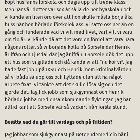
köpt hus fanns förskola och dagis upp till tredje klass.
Men när vår dotter var sex år så la de ner byaskolan och
vi kände en liten oro över att hon skulle måsta börja åka
buss när hon började förskoleklass. Vi satte oss ner än en
gång och funderade vad vi vill med livet, vart vill vi vara
om tio år. Vi kände då att det vore en fördel att vara nära
någons rötter, så vi började kolla på Sorsele där Henrik
är ifrån och Ljusdal där jag är ifrån. I Sorsele dök det upp
ett hus som vi gillade och då kände vi att ”nu kör vi”. Jag
hade fast jobb på IKSU och Henrik inom kriminalvården
så vi båda sa upp oss och flyttade utan att ha något
arbete fixat. Vi tänkte att det skulle lösa sig och det
gjorde det. Jag fick jobb som sjukgymnast och Henrik
började jobba med ensamkommande flyktingar. Jag har
alltid känt att Sorsele var så vackert från första stund.
Berätta vad du gör till vardags och på fritiden?
Jag jobbar som sjukgymnast på Beteendemedicin här i