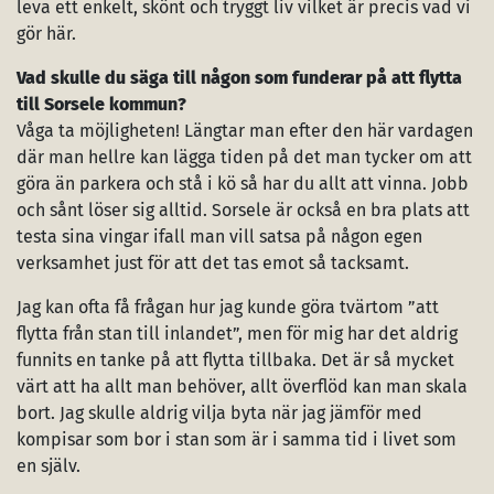
leva ett enkelt, skönt och tryggt liv vilket är precis vad vi
gör här.
Vad skulle du säga till någon som funderar på att flytta
till Sorsele kommun?
Våga ta möjligheten! Längtar man efter den här vardagen
där man hellre kan lägga tiden på det man tycker om att
göra än parkera och stå i kö så har du allt att vinna. Jobb
och sånt löser sig alltid. Sorsele är också en bra plats att
testa sina vingar ifall man vill satsa på någon egen
verksamhet just för att det tas emot så tacksamt.
Jag kan ofta få frågan hur jag kunde göra tvärtom ”att
flytta från stan till inlandet”, men för mig har det aldrig
funnits en tanke på att flytta tillbaka. Det är så mycket
värt att ha allt man behöver, allt överflöd kan man skala
bort. Jag skulle aldrig vilja byta när jag jämför med
kompisar som bor i stan som är i samma tid i livet som
en själv.