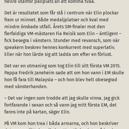
hellre utanför pallplats än att komma tvåa.
Det är resultatet som får stå i centrum när Elin plockar
fram ur minnet. Både medaljplatser och kval med
mindre önskade utfall. Årets SM-finaler mot den
flerfaldiga VM-mästaren Fia Reisik som Elin – äntligen! –
fick besegra i vänstern. Stunder med revansch, som när
speakern beskrev hennes konkurrent med superlativ.
Eller när hon lärde sig att ladda om efter en förlust.
Det var en utmaning som tog Elin till sitt första VM 2015.
Pappa Fredrik Janeheim sade att om hon vann i EM skulle
hon få fara till Malaysia – och hon blev helt obesegrad
med vänsterhanden.
– Det var ingen som trodde att jag skulle vinna. Jag gick
fortfarande i sexan och så vann jag mitt första EM, det
fanns inte på kartan, säger Elin.
På VM kom hon trea i båda armarna, och hon beskriver