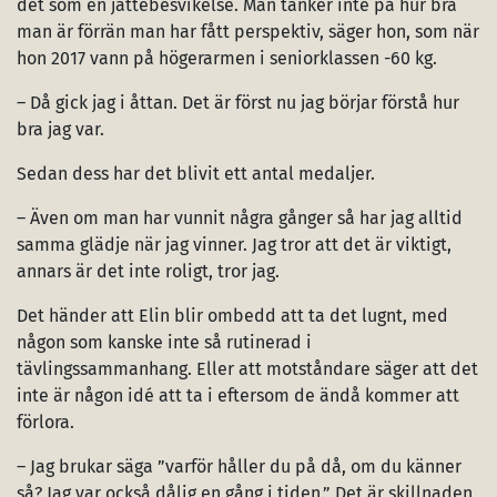
det som en jättebesvikelse. Man tänker inte på hur bra
man är förrän man har fått perspektiv, säger hon, som när
hon 2017 vann på högerarmen i seniorklassen -60 kg.
– Då gick jag i åttan. Det är först nu jag börjar förstå hur
bra jag var.
Sedan dess har det blivit ett antal medaljer.
– Även om man har vunnit några gånger så har jag alltid
samma glädje när jag vinner. Jag tror att det är viktigt,
annars är det inte roligt, tror jag.
Det händer att Elin blir ombedd att ta det lugnt, med
någon som kanske inte så rutinerad i
tävlingssammanhang. Eller att motståndare säger att det
inte är någon idé att ta i eftersom de ändå kommer att
förlora.
– Jag brukar säga ”varför håller du på då, om du känner
så? Jag var också dålig en gång i tiden.” Det är skillnaden