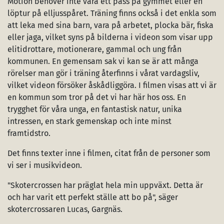
Motion behöver inte vara ett pass på gymmet eller en
löptur på elljusspåret. Träning finns också i det enkla som
att leka med sina barn, vara på arbetet, plocka bär, fiska
eller jaga, vilket syns på bilderna i videon som visar upp
elitidrottare, motionerare, gammal och ung från
kommunen. En gemensam sak vi kan se är att många
rörelser man gör i träning återfinns i vårat vardagsliv,
vilket videon försöker åskådliggöra. I filmen visas att vi är
en kommun som tror på det vi har här hos oss. En
trygghet för våra unga, en fantastisk natur, unika
intressen, en stark gemenskap och inte minst
framtidstro.
Det finns texter inne i filmen, citat från de personer som
vi ser i musikvideon.
"Skotercrossen har präglat hela min uppväxt. Detta är
och har varit ett perfekt ställe att bo på", säger
skotercrossaren Lucas, Gargnäs.