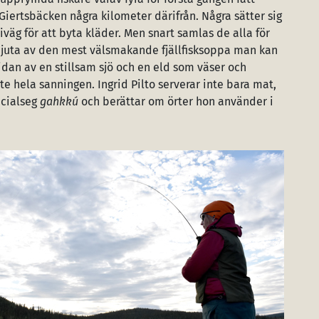
iertsbäcken några kilometer därifrån. Några sätter sig
iväg för att byta kläder. Men snart samlas de alla för
njuta av den mest välsmakande fjällfisksoppa man kan
 sidan av en stillsam sjö och en eld som väser och
e hela sanningen. Ingrid Pilto serverar inte bara mat,
ecialseg
gahkkú
och berättar om örter hon använder i