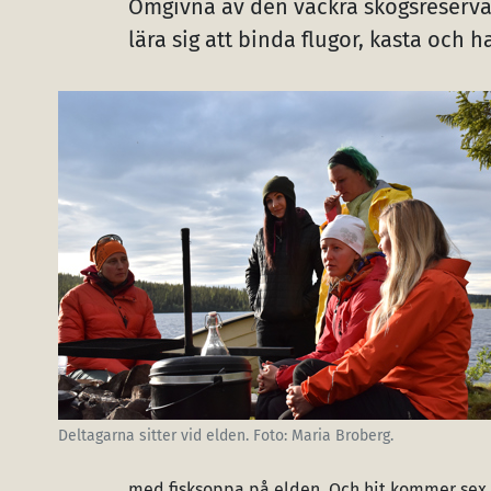
Omgivna av den vackra skogsreservate
lära sig att binda flugor, kasta och 
Deltagarna sitter vid elden. Foto: Maria Broberg.
med fisksoppa på elden. Och hit kommer sex u