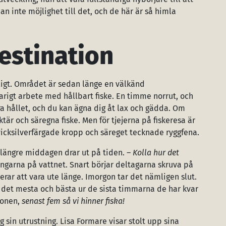
an inte möjlighet till det, och de här är så himla
estination
kligt. Området är sedan länge en välkänd
varigt arbete med hållbart fiske. En timme norrut, och
ra hållet, och du kan ägna dig åt lax och gädda. Om
tär och säregna fiske. Men för tjejerna på fiskeresa är
vicksilverfärgade kropp och säreget tecknade ryggfena.
u längre middagen drar ut på tiden.
– Kolla hur det
ngarna på vattnet. Snart börjar deltagarna skruva på
nerar att vara ute länge. Imorgon tar det nämligen slut.
 det mesta och bästa ur de sista timmarna de har kvar
gonen,
senast fem så vi hinner fiska!
 sin utrustning. Lisa Formare visar stolt upp sina