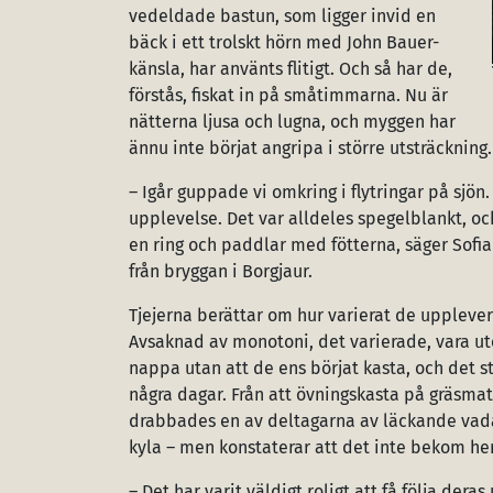
vedeldade bastun, som ligger invid en
bäck i ett trolskt hörn med John Bauer-
känsla, har använts flitigt. Och så har de,
förstås, fiskat in på småtimmarna. Nu är
nätterna ljusa och lugna, och myggen har
ännu inte börjat angripa i större utsträckning.
– Igår guppade vi omkring i flytringar på sjön.
upplevelse. Det var alldeles spegelblankt, oc
en ring och paddlar med fötterna, säger Sofia
från bryggan i Borgjaur.
Tjejerna berättar om hur varierat de upplever 
Avsaknad av monotoni, det varierade, vara u
nappa utan att de ens börjat kasta, och det st
några dagar. Från att övningskasta på gräsmatta
drabbades en av deltagarna av läckande vadar
kyla – men konstaterar att det inte bekom hen
– Det har varit väldigt roligt att få följa deras