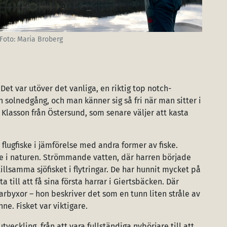
Foto: Maria Broberg
 Det var utöver det vanliga, en riktig top notch-
h solnedgång, och man känner sig så fri när man sitter i
 Klasson från Östersund, som senare väljer att kasta
flugfiske i jämförelse med andra former av fiske.
te i naturen. Strömmande vatten, där harren började
illsamma sjöfisket i flytringar. De har hunnit mycket på
 till att få sina första harrar i Giertsbäcken. Där
byxor – hon beskriver det som en tunn liten stråle av
ne. Fisket var viktigare.
 utveckling, från att vara fullständiga nybörjare till att