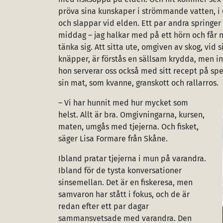
pröva sina kunskaper i strömmande vatten, i G
och slappar vid elden. Ett par andra springer 
middag – jag halkar med på ett hörn och får 
tänka sig. Att sitta ute, omgiven av skog, vid
knäpper, är förstås en sällsam krydda, men int
hon serverar oss också med sitt recept på sp
sin mat, som kvanne, granskott och rallarros.
– Vi har hunnit med hur mycket som
helst. Allt är bra. Omgivningarna, kursen,
maten, umgås med tjejerna. Och fisket,
säger Lisa Formare från Skåne.
Ibland pratar tjejerna i mun på varandra.
Ibland för de tysta konversationer
sinsemellan. Det är en fiskeresa, men
samvaron har stått i fokus, och de är
redan efter ett par dagar
sammansvetsade med varandra. Den