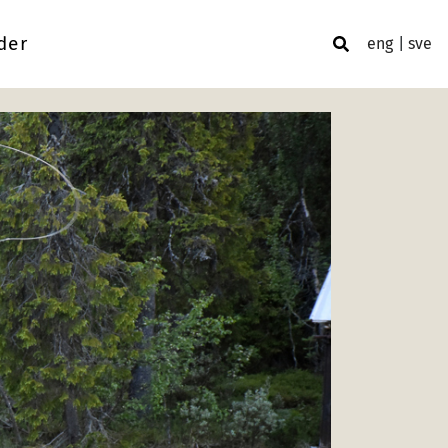
der
eng
sve