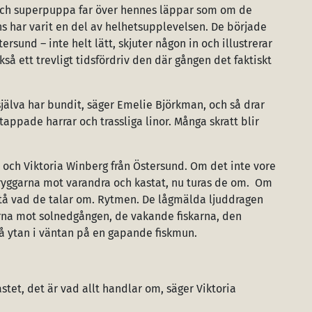
och superpuppa far över hennes läppar som om de
ans har varit en del av helhetsupplevelsen. De började
rsund – inte helt lätt, skjuter någon in och illustrerar
å ett trevligt tidsfördriv den där gången det faktiskt
i själva har bundit, säger Emelie Björkman, och så drar
ppade harrar och trassliga linor. Många skratt blir
a och Viktoria Winberg från Östersund. Om det inte vore
d ryggarna mot varandra och kastat, nu turas de om. Om
förstå vad de talar om. Rytmen. De lågmälda ljuddragen
garna mot solnedgången, de vakande fiskarna, den
på ytan i väntan på en gapande fiskmun.
stet, det är vad allt handlar om, säger Viktoria