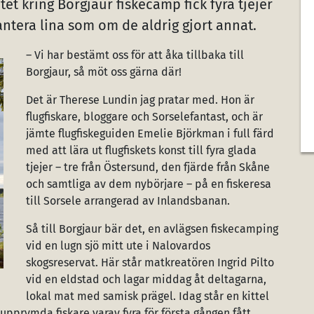
t kring Borgjaur fiskecamp fick fyra tjejer
hantera lina som om de aldrig gjort annat.
– Vi har bestämt oss för att åka tillbaka till
Borgjaur, så möt oss gärna där!
Det är Therese Lundin jag pratar med. Hon är
flugfiskare, bloggare och Sorselefantast, och är
jämte flugfiskeguiden Emelie Björkman i full färd
med att lära ut flugfiskets konst till fyra glada
tjejer – tre från Östersund, den fjärde från Skåne
och samtliga av dem nybörjare – på en fiskeresa
till Sorsele arrangerad av Inlandsbanan.
Så till Borgjaur bär det, en avlägsen fiskecamping
vid en lugn sjö mitt ute i Nalovardos
skogsreservat. Här står matkreatören Ingrid Pilto
vid en eldstad och lagar middag åt deltagarna,
lokal mat med samisk prägel. Idag står en kittel
pprymda fiskare varav fyra för första gången fått