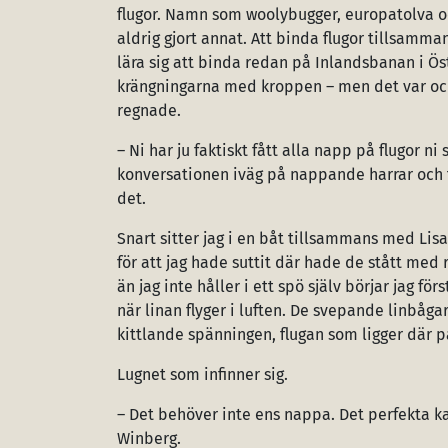
flugor. Namn som woolybugger, europatolva 
aldrig gjort annat. Att binda flugor tillsamm
lära sig att binda redan på Inlandsbanan i Öste
krängningarna med kroppen – men det var ocks
regnade.
– Ni har ju faktiskt fått alla napp på flugor n
konversationen iväg på nappande harrar och ta
det.
Snart sitter jag i en båt tillsammans med Lis
för att jag hade suttit där hade de stått me
än jag inte håller i ett spö själv börjar jag 
när linan flyger i luften. De svepande linbå
kittlande spänningen, flugan som ligger där 
Lugnet som infinner sig.
– Det behöver inte ens nappa. Det perfekta ka
Winberg.