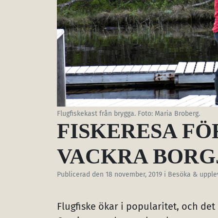
Flugfiskekast från brygga. Foto: Maria Broberg.
FISKERESA FÖR
VACKRA BORG
Publicerad den
18 november, 2019
i Besöka & upple
Flugfiske ökar i popularitet, och det b