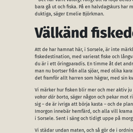
bara gå ut och fiska. På en halvdagskurs har m
duktiga, säger Emelie Björkman.
Välkänd fisked
Att de har hamnat här, i Sorsele, är inte mär
fiskedestination, med varierat fiske och lång
du är i ett öringparadis. En timme åt det and
man nu bortser från alla sjöar, med olika karak
det framför allt harren som hägrar, med sin k
Vi märker hur fisken blir mer och mer aktiv j
vakar där borta,
säger någon och pekar mot ri
sig – de är ivriga att börja kasta – och de pla
Imorgon innebär hemfärd, och alla vill krama
i Sorsele. Sent i säng och tidigt uppe på mor
Vi städar undan maten, och så gör de i ordning