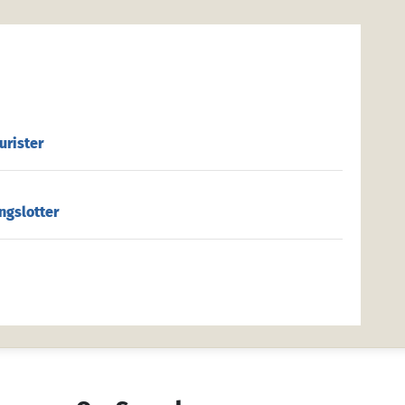
urister
ngslotter