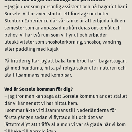
– Jag jobbar som personlig assistent och på bageriet här i
Sorsele. Vi har även startat ett företag som heter
Stentorp Experience där vår tanke är att erbjuda folk en
semester som är anpassad utifrån deras önskemål och
behov. Vi har två rum som vi hyr ut och erbjuder
uteaktiviteter som snöskoterkörning, snöskor, vandring
eller paddling med kajak.
På fritiden gillar jag att baka tunnbröd här i bagarstugan,
gå med hundarna, hitta på roliga saker ute i naturen och
äta tillsammans med kompisar.
Vad är Sorsele kommun för dig?
– Jag tror man kan säga att Sorsele kommun är det stället
där vi känner att vi har hittat hem.
I sommar åkte vi tillsammans till Nederländerna för
första gången sedan vi flyttade hit och det var
jättetrevligt att träffa alla men vi var så glada när vi kom
tillbaka till Sorsele igen.