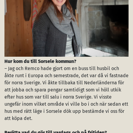
Hur kom du till Sorsele kommun?
– Jag och Remco hade gjort om en buss till husbil och
åkte runt i Europa och semestrade, det var då vi fastnade
för norra Sverige. Vi åkte tillbaka till Nederländerna för
att jobba och spara pengar samtidigt som vi höll utkik
efter hus som var till salu i norra Sverige. Vi visste
ungefär inom vilket område vi ville bo i och när sedan ett
hus med rätt läge i Sorsele dök upp bestämde vi oss för
att köpa det.
Berätta vad du gör till vardags och på fritiden?