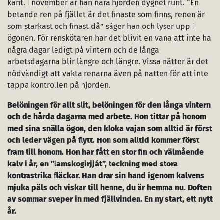
kant. I november är han nära hjorden dygnet runt. “En
betande ren på fjället är det finaste som finns, renen är
som starkast och finast då” säger han och lyser upp i
ögonen. För renskötaren har det blivit en vana att inte ha
några dagar ledigt på vintern och de långa
arbetsdagarna blir längre och längre. Vissa nätter är det
nödvändigt att vakta renarna även på natten för att inte
tappa kontrollen på hjorden.
Belöningen för allt slit, belöningen för den långa vintern
och de hårda dagarna med arbete. Hon tittar på honom
med sina snälla ögon, den kloka vajan som alltid är först
och leder vägen på flytt. Hon som alltid kommer först
fram till honom. Hon har fått en stor fin och välmående
kalv i år, en ”lamskogirjját”, teckning med stora
kontrastrika fläckar. Han drar sin hand igenom kalvens
mjuka päls och viskar till henne, du är hemma nu. Doften
av sommar sveper in med fjällvinden. En ny start, ett nytt
år.