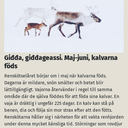
Giđđa, giđđageassi. Maj-juni, kalvarna
föds
Renskötselåret börjar om i maj när kalvarna föds.
Dagarna är mildare, snön smälter och betet blir
lättillgängligt. Vajorna återvänder i regel till samma
område där de själva föddes för att föda sina kalvar. En
vaja är dräktig i ungefär 225 dagar. En kalv kan stå på
benen, dia och följa sin mor strax efter att den fötts.
Renskötarna håller sig i närheten för att vakta renhjorden
under denna mycket känsliga tid. Störningar som rovdjur