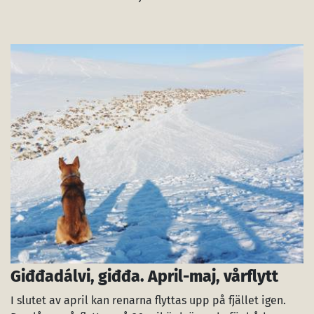
Giđđadálvi, giđđa. April-maj, vårflytt
I slutet av april kan renarna flyttas upp på fjället igen.