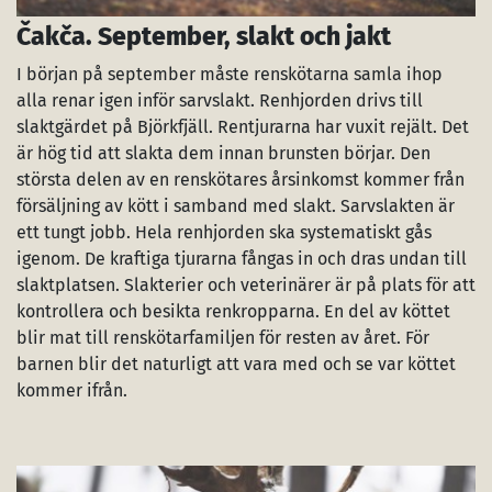
Čakča. September, slakt och jakt
I början på september måste renskötarna samla ihop
alla renar igen inför sarvslakt. Renhjorden drivs till
slaktgärdet på Björkfjäll. Rentjurarna har vuxit rejält. Det
är hög tid att slakta dem innan brunsten börjar. Den
största delen av en renskötares årsinkomst kommer från
försäljning av kött i samband med slakt. Sarvslakten är
ett tungt jobb. Hela renhjorden ska systematiskt gås
igenom. De kraftiga tjurarna fångas in och dras undan till
slaktplatsen. Slakterier och veterinärer är på plats för att
kontrollera och besikta renkropparna. En del av köttet
blir mat till renskötarfamiljen för resten av året. För
barnen blir det naturligt att vara med och se var köttet
kommer ifrån.