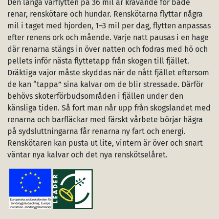
Den långa vårflytten på 36 mil är krävande för både
renar, renskötare och hundar. Renskötarna flyttar några
mil i taget med hjorden, 1–3 mil per dag, flytten anpassas
efter renens ork och mående. Varje natt pausas i en hage
där renarna stängs in över natten och fodras med hö och
pellets inför nästa flyttetapp från skogen till fjället.
Dräktiga vajor måste skyddas när de nått fjället eftersom
de kan “tappa” sina kalvar om de blir stressade. Därför
behövs skoterförbudsområden i fjällen under den
känsliga tiden. Så fort man når upp från skogslandet med
renarna och barfläckar med färskt vårbete börjar hägra
på sydsluttningarna får renarna ny fart och energi.
Renskötaren kan pusta ut lite, vintern är över och snart
väntar nya kalvar och det nya renskötselåret.