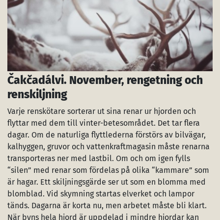
Čakčadálvi. November, rengetning och
renskiljning
Varje renskötare sorterar ut sina renar ur hjorden och
flyttar med dem till vinter-betesområdet. Det tar flera
dagar. Om de naturliga flyttlederna förstörs av bilvägar,
kalhyggen, gruvor och vattenkraftmagasin måste renarna
transporteras ner med lastbil. Om och om igen fylls
“silen” med renar som fördelas på olika “kammare” som
är hagar. Ett skiljningsgärde ser ut som en blomma med
blomblad. Vid skymning startas elverket och lampor
tänds. Dagarna är korta nu, men arbetet måste bli klart.
När byns hela hjord är uppdelad i mindre hjordar kan