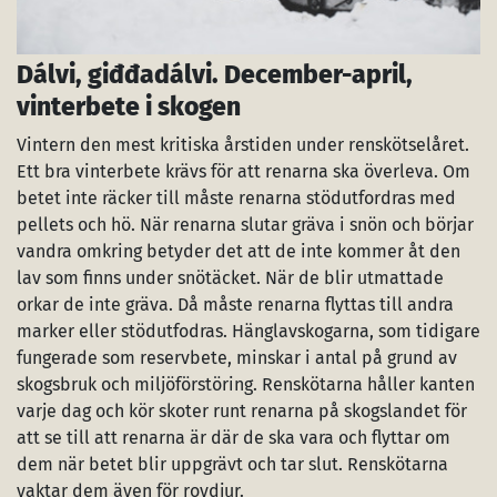
Dálvi, giđđadálvi. December-april,
vinterbete i skogen
Vintern den mest kritiska årstiden under renskötselåret.
Ett bra vinterbete krävs för att renarna ska överleva. Om
betet inte räcker till måste renarna stödutfordras med
pellets och hö. När renarna slutar gräva i snön och börjar
vandra omkring betyder det att de inte kommer åt den
lav som finns under snötäcket. När de blir utmattade
orkar de inte gräva. Då måste renarna flyttas till andra
marker eller stödutfodras. Hänglavskogarna, som tidigare
fungerade som reservbete, minskar i antal på grund av
skogsbruk och miljöförstöring. Renskötarna håller kanten
varje dag och kör skoter runt renarna på skogslandet för
att se till att renarna är där de ska vara och flyttar om
dem när betet blir uppgrävt och tar slut. Renskötarna
vaktar dem även för rovdjur.