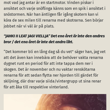
mot vad jag antar är en startmotor. Vinden piskar i
ansiktet och varje snöflinga känns som en spik i ansiktet i
snöstormen. När han äntligen får igång skotern kan vi
köra de sex milen till renarna med skotrarna. Sen börjar
jobbet när vi väl är på plats.
“JAHKI II LEAT JAGI VIELLJA” Det ena året är inte den andres
bror / det ena året är inte det andra likt.
“Det kommer bli en lång dag så du vet” säger han, jag vet
att det även kan innebära att de behöver vakta renarna
dygnet runt en period för att inte tappa dem ner i
skogen. Det är november och nu vaktar renskötarna
renarna för att sedan flytta ner hjorden till gärdet för
skiljning, där drar varje siida/vintergrupp ut sina renar
för att åka till respektive vinterland.